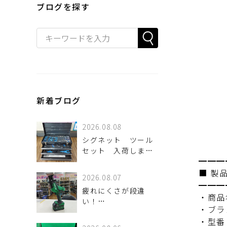
ブログを探す
新着ブログ
2026.08.08
シグネット ツール
セット 入荷しまし
━━━
た。
■ 製
2026.08.07
━━━
疲れにくさが段違
・商品
い！
・ブラ
HiKOKI「CR18DA」
・型番：
で現場の作業効率を