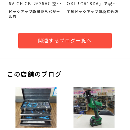
6V-CH CB-2636AC 空調
OKI「CR18DA」で現場
作業服...
の作...
ピックアップ静岡登呂バザー
工具ピックアップ浜松宮竹店
ル店
関連するブログ一覧へ
この店舗のブログ