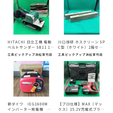
HITACHI 日立工機 電動
川口技研 ホスクリーン SP
ベルトサンダー SB11 11
C型（ホワイト）2箱セ
0mm ...
ッ...
工具ピックアップ浜松宮竹店
工具ピックアップ浜松宮竹店
新ダイワ IEG1600M
【プロ仕様】MAX（マッ
インバーター発電機 入
クス）25.2V充電式ブラシ