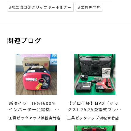
#加工済改造グリップキーホルダー
#工具専門店
関連ブログ
新ダイワ IEG1600M
【プロ仕様】MAX（マッ
インバーター発電機 入
クス）25.2V充電式ブラシ
荷し...
レ...
工具ピックアップ浜松宮竹店
工具ピックアップ浜松宮竹店