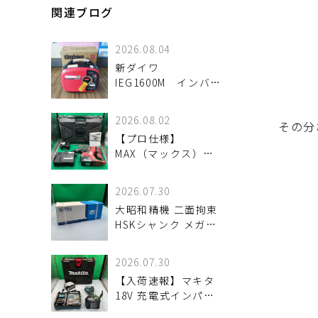
関連ブログ
2026.08.04
新ダイワ
IEG1600M インバー
ター発電機 入荷し
ました。
2026.08.02
その分
【プロ仕様】
MAX（マックス）
25.2V充電式ブラシレ
スハンマドリル「PJ-
2026.07.30
R266」が入荷。優れ
大昭和精機 二面拘束
た穿孔スピードとタ
HSKシャンク メガニ
フなスタミナを検証
ューベビーチャック
魅力と状態を詳しく
HSK-A63-MEGA8N-
解説
2026.07.30
120 が
【入荷速報】マキタ
18V 充電式インパク
トドライバ