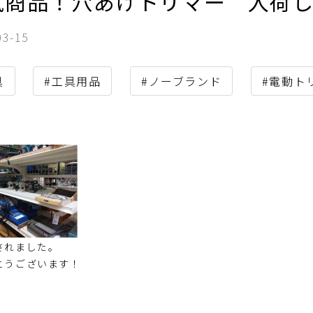
気商品！穴あけトリマー 入荷
03-15
具
#工具用品
#ノーブランド
#電動ト
されました。
とうございます！