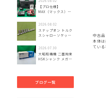
2026.08.02
【プロ仕様】
MAX（マックス）
25.2V充電式ブラシレ
スハンマドリル「PJ-
2026.08.02
R266」が入荷。優れ
スナップオン トルク
た穿孔スピードとタ
中古品
スシャローソケット5
フなスタミナを検証
種セット 入荷しまし
本体は
魅力と状態を詳しく
た♪
ている
解説
2026.07.30
大昭和精機 二面拘束
HSKシャンク メガニ
ューベビーチャック
HSK-A63-MEGA8N-
120 が
ブログ一覧