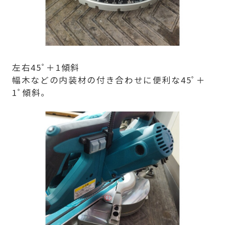
左右45ﾟ＋1傾斜
幅木などの内装材の付き合わせに便利な45ﾟ＋
1ﾟ傾斜｡