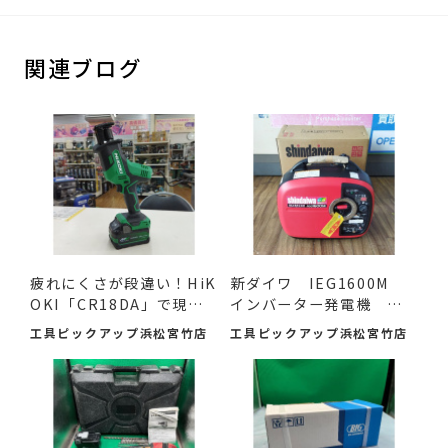
関連ブログ
疲れにくさが段違い！HiK
新ダイワ IEG1600M
OKI「CR18DA」で現場
インバーター発電機 入
の作...
荷し...
工具ピックアップ浜松宮竹店
工具ピックアップ浜松宮竹店