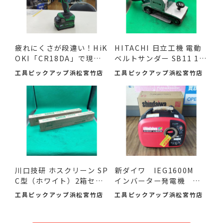
疲れにくさが段違い！HiK
HITACHI 日立工機 電動
OKI「CR18DA」で現場
ベルトサンダー SB11 11
の作...
0mm ...
工具ピックアップ浜松宮竹店
工具ピックアップ浜松宮竹店
川口技研 ホスクリーン SP
新ダイワ IEG1600M
C型（ホワイト）2箱セ
インバーター発電機 入
ッ...
荷し...
工具ピックアップ浜松宮竹店
工具ピックアップ浜松宮竹店