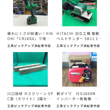
疲れにくさが段違い！HiK
HITACHI 日立工機 電動
OKI「CR18DA」で現場
ベルトサンダー SB11 11
の作...
0mm ...
工具ピックアップ浜松宮竹店
工具ピックアップ浜松宮竹店
川口技研 ホスクリーン SP
新ダイワ IEG1600M
C型（ホワイト）2箱セ
インバーター発電機 入
ッ...
荷し...
工具ピックアップ浜松宮竹店
工具ピックアップ浜松宮竹店