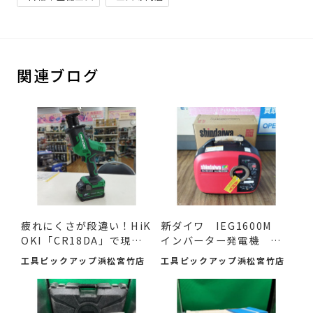
関連ブログ
疲れにくさが段違い！HiK
新ダイワ IEG1600M
OKI「CR18DA」で現場
インバーター発電機 入
の作...
荷し...
工具ピックアップ浜松宮竹店
工具ピックアップ浜松宮竹店