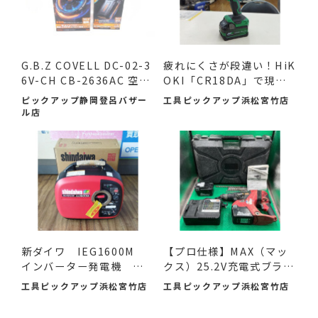
G.B.Z COVELL DC-02-3
疲れにくさが段違い！HiK
6V-CH CB-2636AC 空調
OKI「CR18DA」で現場
作業服...
の作...
ピックアップ静岡登呂バザー
工具ピックアップ浜松宮竹店
ル店
新ダイワ IEG1600M
【プロ仕様】MAX（マッ
インバーター発電機 入
クス）25.2V充電式ブラシ
荷し...
レ...
工具ピックアップ浜松宮竹店
工具ピックアップ浜松宮竹店