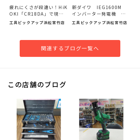
疲れにくさが段違い！HiK
新ダイワ IEG1600M
OKI「CR18DA」で現場
インバーター発電機 入
の作...
荷し...
工具ピックアップ浜松宮竹店
工具ピックアップ浜松宮竹店
関連するブログ一覧へ
この店舗のブログ