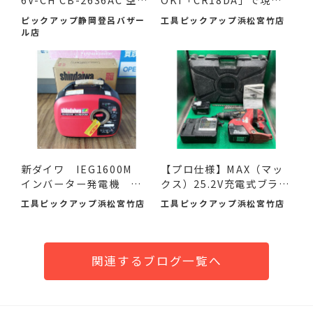
作業服...
の作...
ピックアップ静岡登呂バザー
工具ピックアップ浜松宮竹店
ル店
新ダイワ IEG1600M
【プロ仕様】MAX（マッ
インバーター発電機 入
クス）25.2V充電式ブラシ
荷し...
レ...
工具ピックアップ浜松宮竹店
工具ピックアップ浜松宮竹店
関連するブログ一覧へ