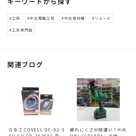
キーワードから探す
#工具
#中古電動工具
#中古撹拌機
#リョービ
#工具専門店
関連ブログ
G.B.Z COVELL DC-02-3
疲れにくさが段違い！HiK
6V-CH CB-2636AC 空調
OKI「CR18DA」で現場