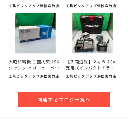
荷し...
レ...
工具ピックアップ浜松宮竹店
工具ピックアップ浜松宮竹店
大昭和精機 二面拘束HSK
【入荷速報】マキタ 18V
シャンク メガニューベビ
充電式インパクトドライ
ー...
バ...
工具ピックアップ浜松宮竹店
工具ピックアップ浜松宮竹店
関連するブログ一覧へ