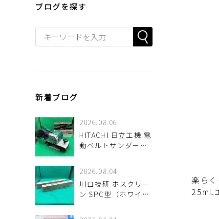
ブログを探す
新着ブログ
2026.08.06
HITACHI 日立工機 電
動ベルトサンダー
SB11 110mm 入荷し
ました♪
2026.08.04
楽らく
川口技研 ホスクリー
25m
ン SPC型（ホワイ
ト）2箱セットが！