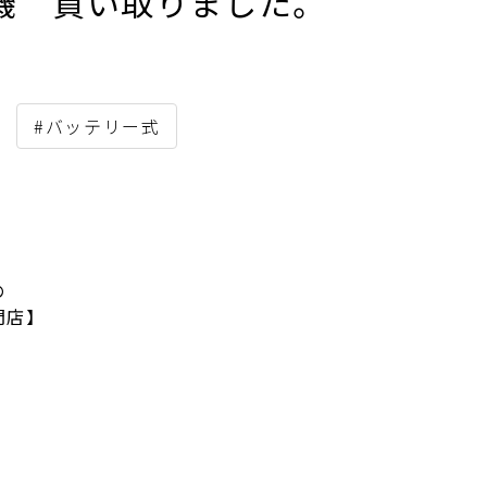
払機 買い取りました。
#バッテリー式
の
門店】