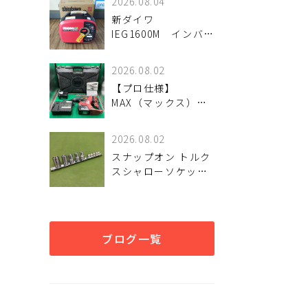
2026.08.04
新ダイワ
IEG1600M インバー
ター発電機 入荷し
ました。
2026.08.02
【プロ仕様】
MAX（マックス）
25.2V充電式ブラシレ
スハンマドリル「PJ-
2026.08.02
R266」が入荷。優れ
スナップオン トルク
た穿孔スピードとタ
スシャローソケット5
フなスタミナを検証
種セット 入荷しまし
魅力と状態を詳しく
た♪
解説
ブログ一覧