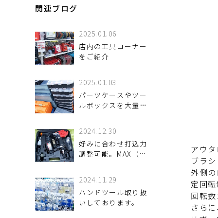
関連ブログ
2025.01.06
店内の工具コーナー
をご紹介
2025.01.03
パーツケースやツー
ルボックスを大量買
取致しました。
2024.12.30
好みに合わせ打込力
アウタ
調整可能。MAX（マ
ブラシ
ックス）のネジ打機
外側の
をお買取りさせて頂
2024.11.29
定回転
きました。
ハンドツール取り扱
回転数
いしております。
さらに