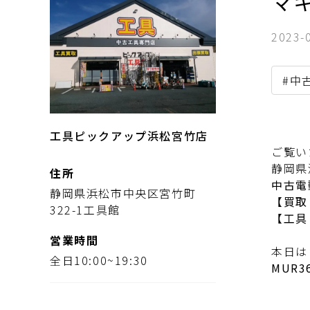
マ
2023-
#中
工具ピックアップ浜松宮竹店
ご覧い
静岡県
住所
中古電
静岡県浜松市中央区宮竹町
【買取
322-1工具館
【工具
営業時間
本日は
全日10:00~19:30
MUR3