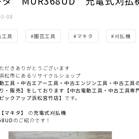
キタ MUR368UD 充電式刈
03-08
古工具
#園芸工具
#マキタ
#刈払機
ただきありがとうございます
浜松市にあるリサイクルショップ
動工具・中古エアー工具・中古エンジン工具・中古工具
り・販売】をしております【中古電動工具・中古工具専
ピックアップ浜松宮竹店】
です。
【マキタ】
の
充電式刈払機
68UD
のご紹介です！