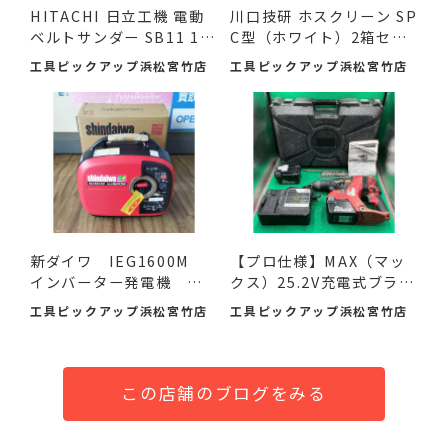
HITACHI 日立工機 電動
川口技研 ホスクリーン SP
ベルトサンダー SB11 11
C型（ホワイト）2箱セ
0mm ...
ッ...
工具ピックアップ浜松宮竹店
工具ピックアップ浜松宮竹店
新ダイワ IEG1600M
【プロ仕様】MAX（マッ
インバーター発電機 入
クス）25.2V充電式ブラシ
荷し...
レ...
工具ピックアップ浜松宮竹店
工具ピックアップ浜松宮竹店
この店舗のブログをみる