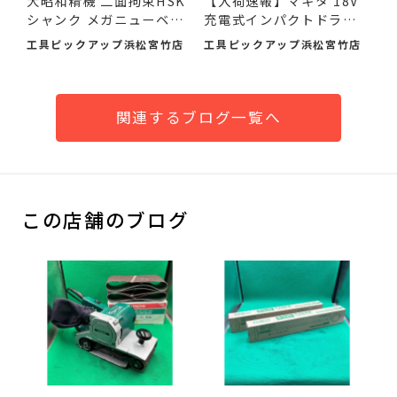
大昭和精機 二面拘束HSK
【入荷速報】マキタ 18V
シャンク メガニューベビ
充電式インパクトドライ
ー...
バ...
工具ピックアップ浜松宮竹店
工具ピックアップ浜松宮竹店
関連するブログ一覧へ
この店舗のブログ