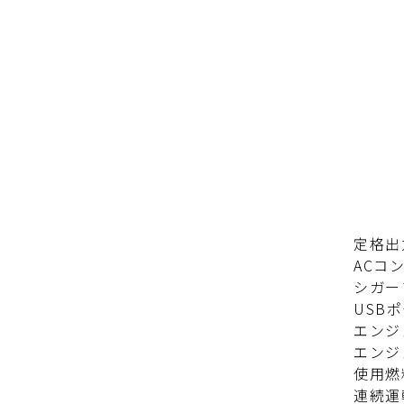
定格出力
ACコン
シガーソ
USBポー
エンジ
エンジン
使用燃
連続運転