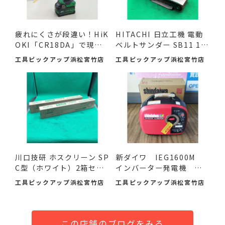
疲れにくさが段違い！HiK
HITACHI 日立工機 電動
OKI「CR18DA」で現場
ベルトサンダー SB11 11
の作...
0mm ...
工具ピックアップ浜松宮竹店
工具ピックアップ浜松宮竹店
川口技研 ホスクリーン SP
新ダイワ IEG1600M
C型（ホワイト）2箱セ
インバーター発電機 入
ッ...
荷し...
工具ピックアップ浜松宮竹店
工具ピックアップ浜松宮竹店
この店舗のブログをみる