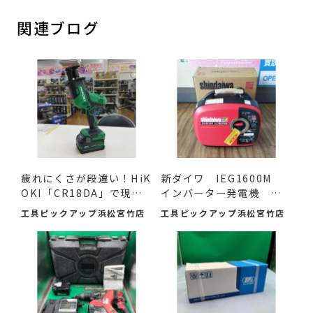
関連ブログ
疲れにくさが段違い！HiK
新ダイワ IEG1600M
OKI「CR18DA」で現場
インバーター発電機 入
の作...
荷し...
工具ピックアップ浜松宮竹店
工具ピックアップ浜松宮竹店