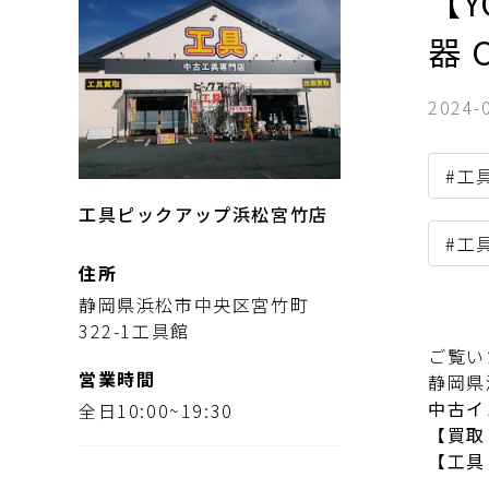
【Y
器 
2024-
#工
工具ピックアップ浜松宮竹店
#工
住所
静岡県浜松市中央区宮竹町
322-1工具館
ご覧い
営業時間
静岡県
中古イ
全日10:00~19:30
【買取
【工具