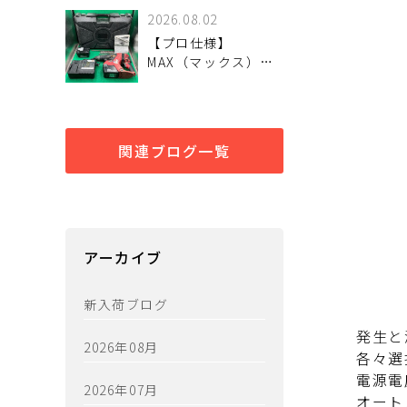
ました。
2026.08.02
【プロ仕様】
MAX（マックス）
25.2V充電式ブラシレ
スハンマドリル「PJ-
R266」が入荷。優れ
た穿孔スピードとタ
関連ブログ一覧
フなスタミナを検証
魅力と状態を詳しく
解説
アーカイブ
新入荷ブログ
発生と
2026年08月
各々選
電源電
2026年07月
オート