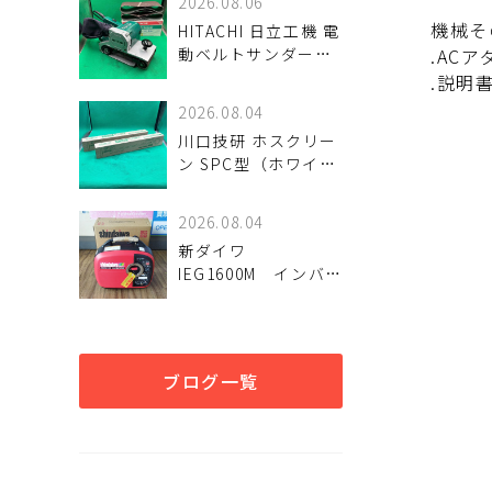
2026.08.06
アップ！
機械そ
HITACHI 日立工機 電
動ベルトサンダー
.AC
SB11 110mm 入荷し
.説明
ました♪
2026.08.04
川口技研 ホスクリー
ン SPC型（ホワイ
ト）2箱セットが！
2026.08.04
新ダイワ
IEG1600M インバー
ター発電機 入荷し
ました。
ブログ一覧