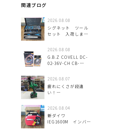
関連ブログ
2026.08.08
シグネット ツール
セット 入荷しまし
た。
2026.08.08
G.B.Z COVELL DC-
02-36V-CH CB-
2636AC 空調作業服
用36Vファン＆バッ
2026.08.07
テリーセット 2026年
疲れにくさが段違
モデル を入荷致しま
い！
した。
HiKOKI「CR18DA」
で現場の作業効率を
2026.08.04
アップ！
新ダイワ
IEG1600M インバー
ター発電機 入荷し