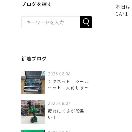
ブログを探す
本日は
CA7
新着ブログ
2026.08.08
シグネット ツール
セット 入荷しまし
た。
2026.08.07
疲れにくさが段違
い！
HiKOKI「CR18DA」
で現場の作業効率を