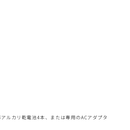
源単三形アルカリ乾電池4本、または専用のACアダプタ