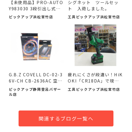
【未使用品】PRO-AUTO
シグネット ツールセッ
Y983030 3段引出し式ツ
ト 入荷しました。
ール...
ピックアップ浜松宮竹店
工具ピックアップ浜松宮竹店
G.B.Z COVELL DC-02-3
疲れにくさが段違い！HiK
6V-CH CB-2636AC 空調
OKI「CR18DA」で現場
作業服...
の作...
ピックアップ静岡登呂バザー
工具ピックアップ浜松宮竹店
ル店
関連するブログ一覧へ