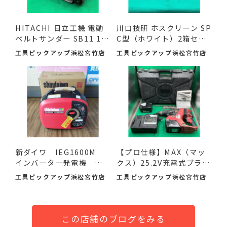
HITACHI 日立工機 電動
川口技研 ホスクリーン SP
ベルトサンダー SB11 11
C型（ホワイト）2箱セ
0mm ...
ッ...
工具ピックアップ浜松宮竹店
工具ピックアップ浜松宮竹店
新ダイワ IEG1600M
【プロ仕様】MAX（マッ
インバーター発電機 入
クス）25.2V充電式ブラシ
荷し...
レ...
工具ピックアップ浜松宮竹店
工具ピックアップ浜松宮竹店
この店舗のブログをみる