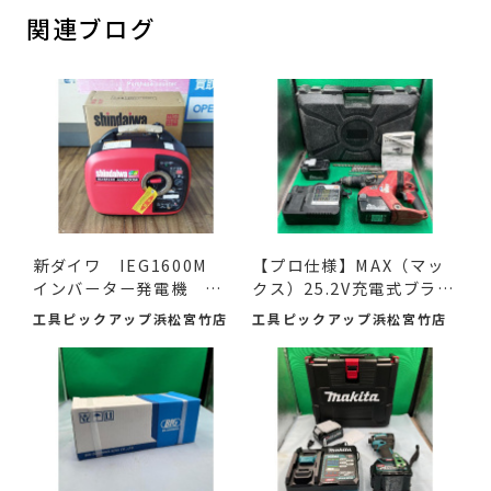
関連ブログ
新ダイワ IEG1600M
【プロ仕様】MAX（マッ
インバーター発電機 入
クス）25.2V充電式ブラシ
荷し...
レ...
工具ピックアップ浜松宮竹店
工具ピックアップ浜松宮竹店