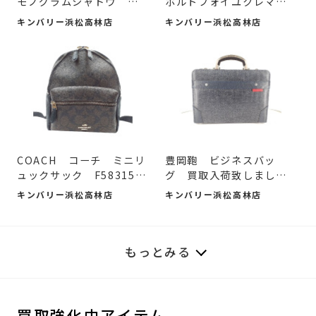
モノグラムシャドウ ハ
ポルトフォイユクレマン
イ...
ス...
キンバリー浜松高林店
キンバリー浜松高林店
COACH コーチ ミニリ
豊岡鞄 ビジネスバッ
ュックサック F58315
グ 買取入荷致しまし
買取...
た。
キンバリー浜松高林店
キンバリー浜松高林店
もっとみる
買取強化中アイテム