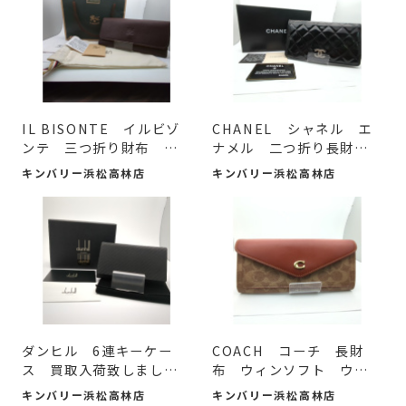
IL BISONTE イルビゾ
CHANEL シャネル エ
ンテ 三つ折り財布 買
ナメル 二つ折り長財
取入...
布 買...
キンバリー浜松高林店
キンバリー浜松高林店
ダンヒル 6連キーケー
COACH コーチ 長財
ス 買取入荷致しまし
布 ウィンソフト ウォ
た。
レット...
キンバリー浜松高林店
キンバリー浜松高林店