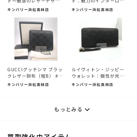
ト～魅惑のレザーデザイ
ド：魅力のインターロッ
ン ...
キン...
キンバリー浜松高林店
キンバリー浜松高林店
GUCCIグッチシマ ブラッ
ルイヴィトン・ジッピー
クレザー財布（程B） #入
ウォレット：個性が光る
荷...
名...
キンバリー浜松高林店
キンバリー浜松高林店
もっとみる
買取強化中アイテム