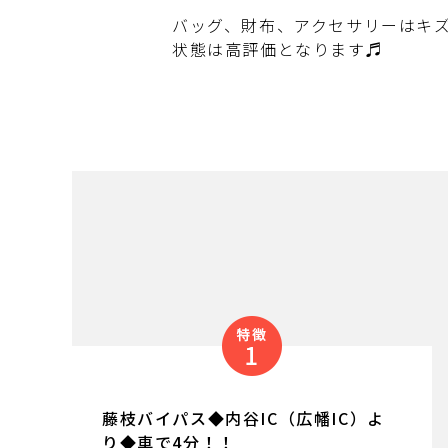
バッグ、財布、アクセサリーはキ
状態は高評価となります♬
藤枝バイパス◆内谷IC（広幡IC）よ
り◆車で4分！！