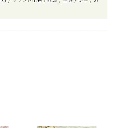
 / ブランド小物 / 衣類 / 金券 / 切手 / お