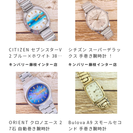
CITIZEN セブンスターV
シチズン スーパーデラッ
2 ブルー×ホワイト 38m
クス 手巻き腕時計 ！
m 中古品
キンバリー藤枝インター店
キンバリー藤枝インター店
ORIENT クロノエース 2
Bulova A9 スモールセコ
7石 自動巻き腕時計
ンド 手巻き腕時計