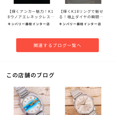
​【輝くアンカー魅力！K1
【輝くK18リングで魅せ
8ウノアエレネックレス
る！極上ダイヤの瞬間を
#...
あな...
キンバリー藤枝インター店
キンバリー藤枝インター店
関連するブログ一覧へ
この店舗のブログ