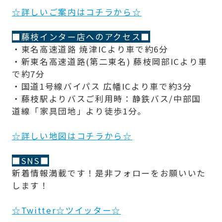
☆詳しいご案内はコチラから☆
■藤枝インター店へのアクセス■
・東名高速道路 焼津ICより車で約6分
・新東名高速道路(第二東名) 藤枝岡部ICより車
で約7分
・国道1号線バイパス 広幡ICより車で約3分
・藤枝駅よりバスご利用時：静鉄バス/中部国
道線「家具団地」より徒歩1分。
☆詳しい地図はコチラから☆
■SNS■
新着情報満載です！是非フォローをお願いいた
します！
☆Twitter☆ツイッター☆