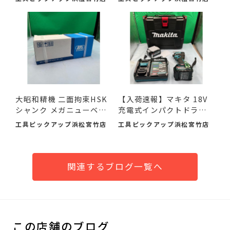
大昭和精機 二面拘束HSK
【入荷速報】マキタ 18V
シャンク メガニューベビ
充電式インパクトドライ
ー...
バ...
工具ピックアップ浜松宮竹店
工具ピックアップ浜松宮竹店
関連するブログ一覧へ
この店舗のブログ