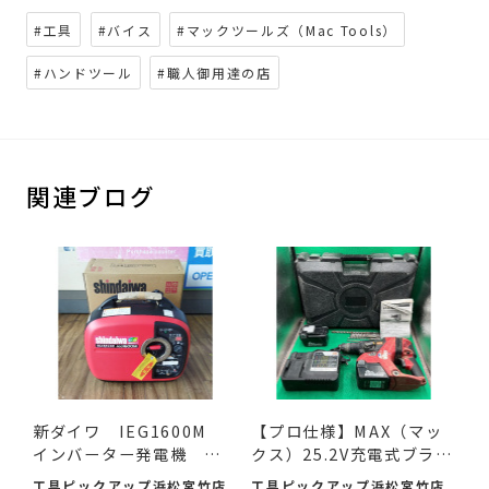
#工具
#バイス
#マックツールズ（Mac Tools）
#ハンドツール
#職人御用達の店
関連ブログ
新ダイワ IEG1600M
【プロ仕様】MAX（マッ
インバーター発電機 入
クス）25.2V充電式ブラシ
荷し...
レ...
工具ピックアップ浜松宮竹店
工具ピックアップ浜松宮竹店