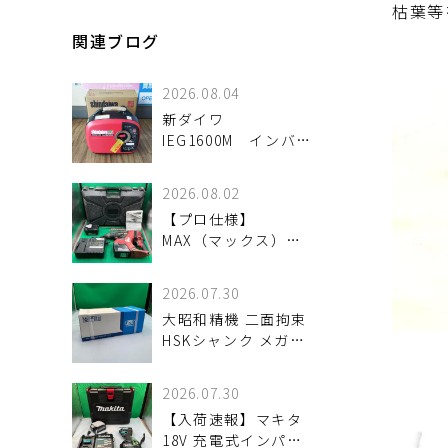
枯葉等
関連ブログ
2026.08.04
新ダイワ
IEG1600M インバー
ター発電機 入荷し
ました。
2026.08.02
【プロ仕様】
MAX（マックス）
25.2V充電式ブラシレ
スハンマドリル「PJ-
2026.07.30
R266」が入荷。優れ
大昭和精機 二面拘束
た穿孔スピードとタ
HSKシャンク メガニ
フなスタミナを検証
ューベビーチャック
魅力と状態を詳しく
HSK-A63-MEGA8N-
解説
2026.07.30
120 が
【入荷速報】マキタ
18V 充電式インパク