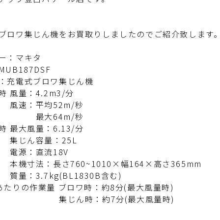
ブロワ集じん機
をお買取りしましたのでご紹介致します
ー：マキタ
MUB187DSF
：
充電式ブロワ集じん機
 風量：4.2m3/分
：平均52m/秒
大64m/秒
時 最大風量：6.13/分
ん容量：25L
：直流18V
法：長さ760~1010×幅164×高さ365mm
3.7kg(BL1830B含む)
あたりの作業量 ブロワ時：約8分(最大風量時)
ん時：約7分(最大風量時)