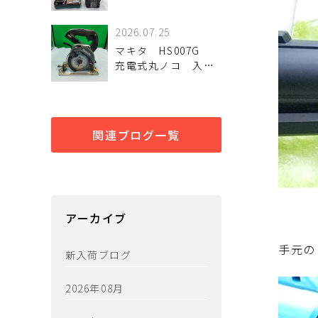
トドライバ
TD005GRDX 未使用
2026.07.25
品
マキタ HS007G
充電式丸ノコ 入荷
しました。
関連ブログ一覧
アーカイブ
手元の
新入荷ブログ
2026年08月