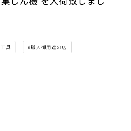
ブロワ集じん機 を入荷致しまし
動工具
#職人御用達の店