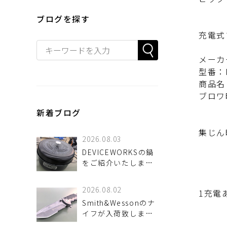
ブログを探す
充電式
メーカ
型番：
商品名
ブロワ時
風速
新着ブログ
最
集じん
2026.08.03
集じ
DEVICEWORKSの鍋
電源
をご紹介いたしま
本機寸
す！
質量：
2026.08.02
1充電
Smith&Wessonのナ
集じ
イフが入荷致しまし
た！