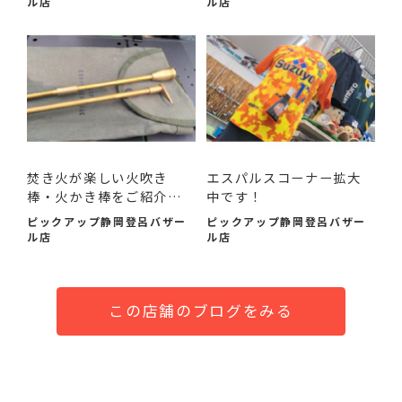
ル店
ル店
焚き火が楽しい火吹き
エスパルスコーナー拡大
棒・火かき棒をご紹介い
中です！
たし...
ピックアップ静岡登呂バザー
ピックアップ静岡登呂バザー
ル店
ル店
この店舗のブログをみる