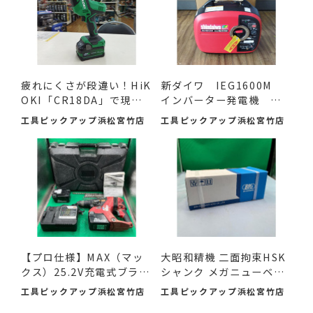
疲れにくさが段違い！HiK
新ダイワ IEG1600M
OKI「CR18DA」で現場
インバーター発電機 入
の作...
荷し...
工具ピックアップ浜松宮竹店
工具ピックアップ浜松宮竹店
【プロ仕様】MAX（マッ
大昭和精機 二面拘束HSK
クス）25.2V充電式ブラシ
シャンク メガニューベビ
レ...
ー...
工具ピックアップ浜松宮竹店
工具ピックアップ浜松宮竹店