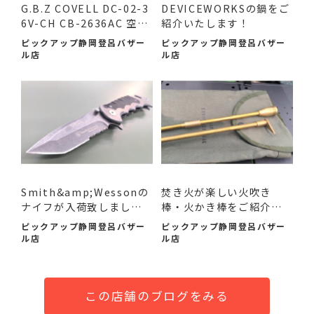
G.B.Z COVELL DC-02-3
DEVICEWORKSの鍋をご
6V-CH CB-2636AC 空調
紹介いたします！
作業服...
ピックアップ静岡登呂バザー
ピックアップ静岡登呂バザー
ル店
ル店
Smith&amp;Wessonの
焚き火が楽しい火吹き
ナイフが入荷致しまし
棒・火かき棒をご紹介い
た！
たし...
ピックアップ静岡登呂バザー
ピックアップ静岡登呂バザー
ル店
ル店
この店舗のブログをみる