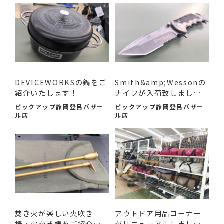
DEVICEWORKSの鍋をご
Smith&amp;Wessonの
紹介いたします！
ナイフが入荷致しまし
た！
ピックアップ静岡登呂バザー
ピックアップ静岡登呂バザー
ル店
ル店
焚き火が楽しい火吹き
アウトドア用品コーナー
棒・火かき棒をご紹介い
がリニューアルしまし