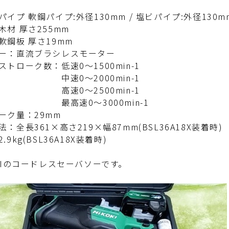
パイプ 軟鋼パイプ:外径130mm / 塩ビパイプ:外径130m
 厚さ255mm
板 厚さ19mm
ー：直流ブラシレスモーター
ストローク数：低速0～1500min-1
0～2000min-1
0～2500min-1
速0～3000min-1
ーク量：29mm
：全長361×高さ219×幅87mm(BSL36A18X装着時)
.9kg(BSL36A18X装着時)
OKIのコードレスセーバソーです。