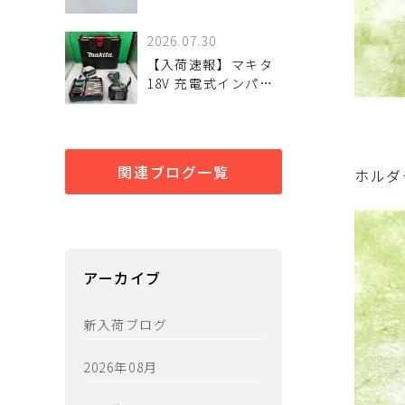
ューベビーチャック
魅力と状態を詳しく
HSK-A63-MEGA8N-
解説
2026.07.30
120 が
【入荷速報】マキタ
18V 充電式インパク
トドライバ
TD005GRDX 未使用
品
関連ブログ一覧
ホルダ
アーカイブ
新入荷ブログ
2026年08月