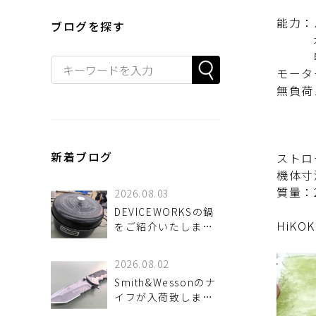
能力：
ブログを探す
木材
軟鋼
モータ
無負荷
中速
高速
最高
新着ブログ
ストロ
機体寸法
質量：2
2026.08.03
DEVICEWORKSの鍋
HiK
をご紹介いたしま
す！
2026.08.02
Smith&Wessonのナ
イフが入荷致しまし
た！