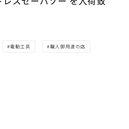
V コードレスセーバソー を入荷致
#電動工具
#職人御用達の店