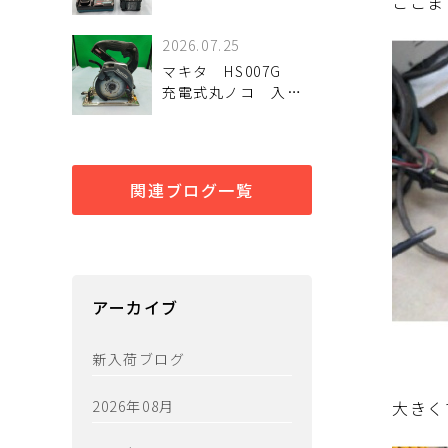
ここま
トドライバ
TD005GRDX 未使用
2026.07.25
品
マキタ HS007G
充電式丸ノコ 入荷
しました。
関連ブログ一覧
アーカイブ
新入荷ブログ
2026年08月
大きく