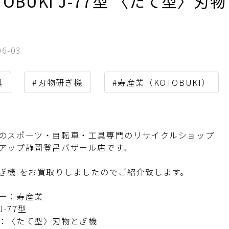
TOBUKI J-77型 〈たて型〉
。
06-03
具
#刃物研ぎ機
#寿産業（KOTOBUKI）
のスポーツ・自転車・工具専門のリサイクルショップ
アップ静岡登呂バザール店です。
ぎ機 をお買取りしましたのでご紹介致します。
ー：寿産業
J-77型
：〈たて型〉刃物とぎ機