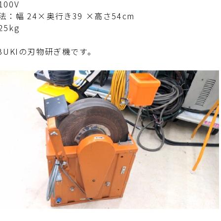
00V
法：幅 24×奥行き39 ×高さ54cm
5kg
OBUKIの刃物研ぎ機です。