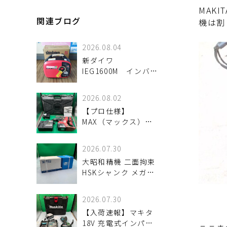
MAK
関連ブログ
機は割
2026.08.04
新ダイワ
IEG1600M インバー
ター発電機 入荷し
ました。
2026.08.02
【プロ仕様】
MAX（マックス）
25.2V充電式ブラシレ
スハンマドリル「PJ-
2026.07.30
R266」が入荷。優れ
大昭和精機 二面拘束
た穿孔スピードとタ
HSKシャンク メガニ
フなスタミナを検証
ューベビーチャック
魅力と状態を詳しく
HSK-A63-MEGA8N-
解説
2026.07.30
120 が
【入荷速報】マキタ
18V 充電式インパク