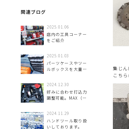
関連ブログ
2025.01.06
店内の工具コーナー
をご紹介
2025.01.03
パーツケースやツー
集じん
ルボックスを大量買
こちら
取致しました。
2024.12.30
好みに合わせ打込力
調整可能。MAX（マ
ックス）のネジ打機
をお買取りさせて頂
2024.11.29
きました。
ハンドツール取り扱
いしております。