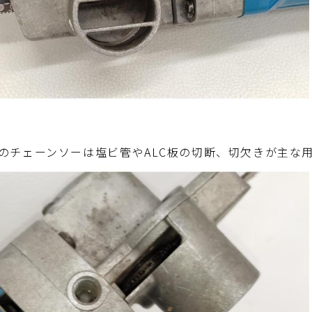
のチェーンソーは塩ビ管やALC板の切断、切欠きが主な