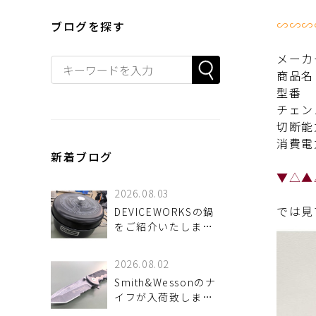
∽∽∽
ブログを探す
メーカ
商品名
型番 
チェン
切断能
消費電
新着ブログ
▼△▲
2026.08.03
では見
DEVICEWORKSの鍋
をご紹介いたしま
す！
2026.08.02
Smith&Wessonのナ
イフが入荷致しまし
た！