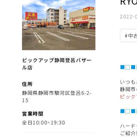
RY
2022-
#中
ピックアップ静岡登呂バザー
■□■
ル店
いつも
住所
静岡市
静岡県静岡市駿河区登呂6-2-
ピック
15
■□■
営業時間
全日10:00~19:30
ハード
ご紹介