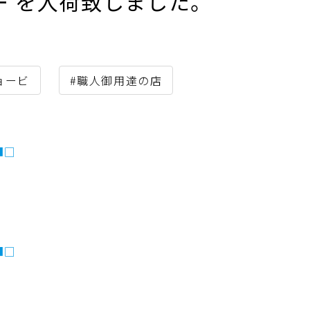
ンソー を入荷致しました。
ョービ
#職人御用達の店
■□
■□