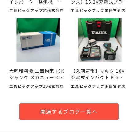
インバーター発電機 入
クス）25.2V充電式ブラシ
荷し...
レ...
工具ピックアップ浜松宮竹店
工具ピックアップ浜松宮竹店
大昭和精機 二面拘束HSK
【入荷速報】マキタ 18V
シャンク メガニューベビ
充電式インパクトドライ
ー...
バ...
工具ピックアップ浜松宮竹店
工具ピックアップ浜松宮竹店
関連するブログ一覧へ