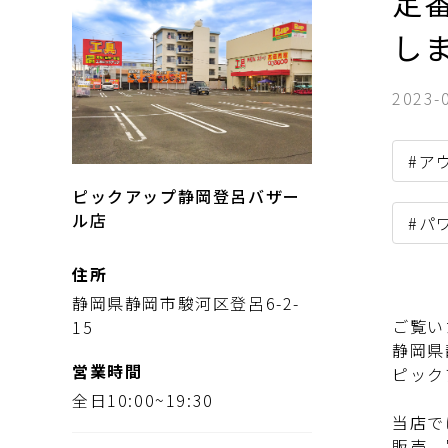
定
し
2023-
#ア
ピックアップ静岡登呂バザー
ル店
#パ
住所
静岡県静岡市駿河区登呂6-2-
ご覧い
15
静岡県
営業時間
ピック
全日10:00~19:30
当店で
販売、