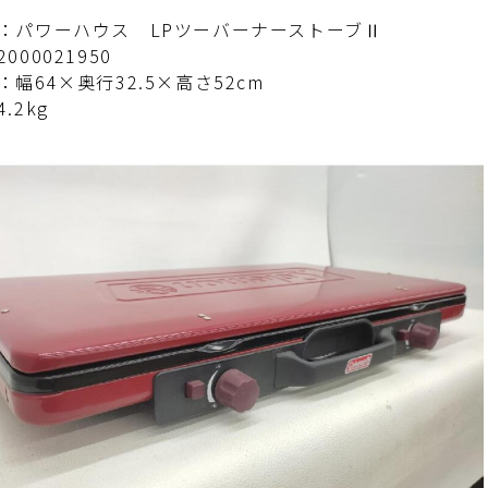
：パワーハウス LPツーバーナーストーブⅡ
000021950
：幅64×奥行32.5×高さ52cm
.2kg