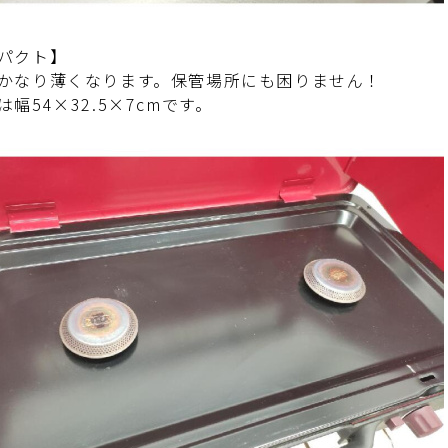
パクト】
かなり薄くなります。保管場所にも困りません！
は幅54×32.5×7cmです。