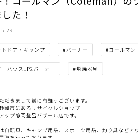
番！コールマン（Coleman）
ました！
05-29
ウトドア・キャンプ
#バーナー
#コールマン（
ワーハウスLP2バーナー
#燃焼器具
ただきまして誠に有難うございます。
静岡市にあるリサイクルショップ
アップ静岡登呂バザール店です。
は自転車、キャンプ用品、スポーツ用品、釣り具などア
買取を行っております。