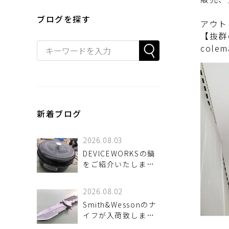
ブログを探す
アウト
【抜群
col
新着ブログ
2026.08.03
DEVICEWORKSの鍋
をご紹介いたしま
す！
2026.08.02
Smith&Wessonのナ
イフが入荷致しまし
た！