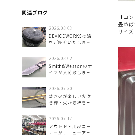
関連ブログ
【コン
畳めば
2026.08.03
サイズ
DEVICEWORKSの鍋
をご紹介いたしま
す！
2026.08.02
Smith&Wessonのナ
イフが入荷致しまし
た！
2026.07.30
焚き火が楽しい火吹
き棒・火かき棒をご
紹介いたします。
2026.07.17
アウトドア用品コー
ナーがリニューアル