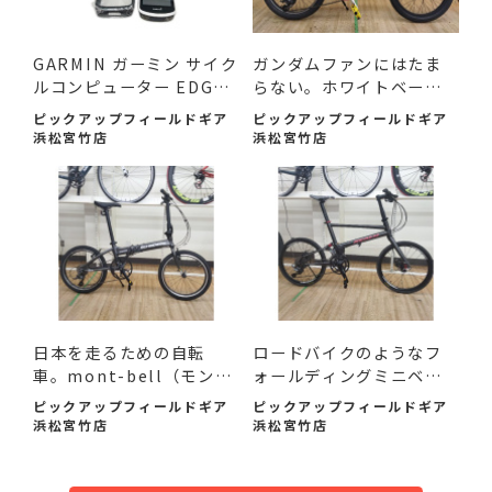
GARMIN ガーミン サイク
ガンダムファンにはたま
ルコンピューター EDGE1
らない。ホワイトベース
030...
ミ...
ピックアップフィールドギア
ピックアップフィールドギア
浜松宮竹店
浜松宮竹店
日本を走るための自転
ロードバイクのようなフ
車。mont-bell（モンベ
ォールディングミニベ
ル）SC...
ロ。P...
ピックアップフィールドギア
ピックアップフィールドギア
浜松宮竹店
浜松宮竹店