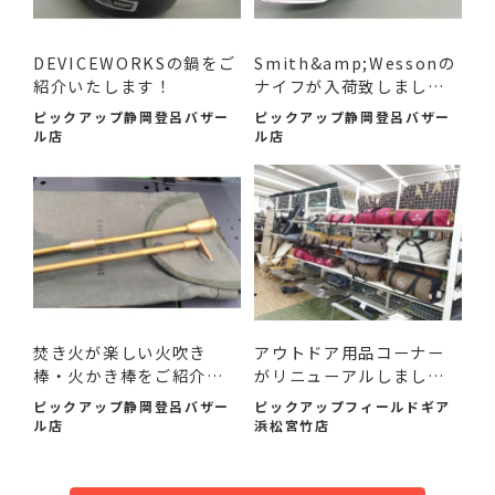
DEVICEWORKSの鍋をご
Smith&amp;Wessonの
紹介いたします！
ナイフが入荷致しまし
た！
ピックアップ静岡登呂バザー
ピックアップ静岡登呂バザー
ル店
ル店
焚き火が楽しい火吹き
アウトドア用品コーナー
棒・火かき棒をご紹介い
がリニューアルしまし
たし...
た！
ピックアップ静岡登呂バザー
ピックアップフィールドギア
ル店
浜松宮竹店