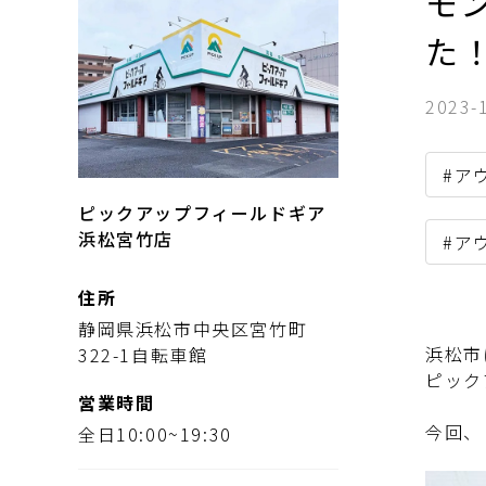
モン
た
2023-
#ア
ピックアップフィールドギア
浜松宮竹店
#ア
住所
静岡県浜松市中央区宮竹町
浜松市
322-1自転車館
ピック
営業時間
今回、ご
全日10:00~19:30