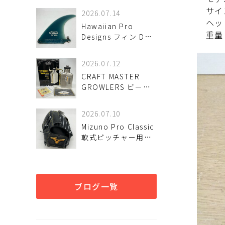
入荷しました♪
サイズ
2026.07.14
ヘッド
Hawaiian Pro
重量
Designs フィン DT
10.0 ハワイアン プロ
デザインズ 入荷しま
2026.07.12
した♪
CRAFT MASTER
GROWLERS ビール
サーバー 64oz 未使
用品 入荷しました♪
2026.07.10
Mizuno Pro Classic
軟式ピッチャー用グ
ローブが！ 入荷しま
した♪
ブログ一覧