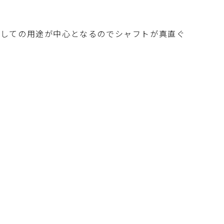
杖としての用途が中心となるのでシャフトが真直ぐ