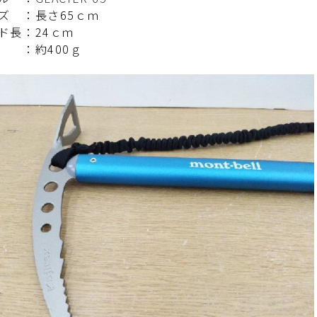
 ：長さ65ｃｍ
長：24ｃｍ
 ：約400ｇ