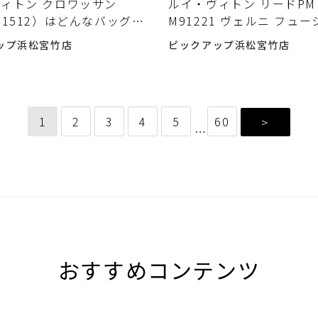
ィトン クロワッサン
ルイ・ヴィトン リードPM
51512）はどんなバッグ？
M91221 ヴェルニ フュー
うメリットと注意点 中古
荷しました♪
ップ浜松宮竹店
ピックアップ浜松宮竹店
前に確認したいポイント
1
2
3
4
5
60
>
…
おすすめコンテンツ