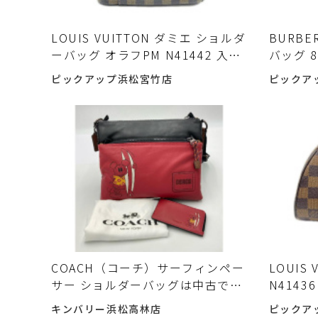
LOUIS VUITTON ダミエ ショルダ
BURB
ーバッグ オラフPM N41442 入荷
バッグ 8
しました♪
入荷し
ピックアップ浜松宮竹店
ピックア
COACH（コーチ）サーフィンペー
LOUIS
サー ショルダーバッグは中古で買
N414
うべき？魅力と注意点 中古で選ぶ
荷しま
キンバリー浜松高林店
ピックア