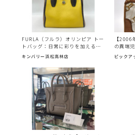
FURLA（フルラ）オリンピア トー
【200
トバッグ：日常に彩りを加えるイ
の異端
エロー×ベージュの魅力 中古で選
カバ」
キンバリー浜松高林店
ピックア
ぶ前に確認したいポイント