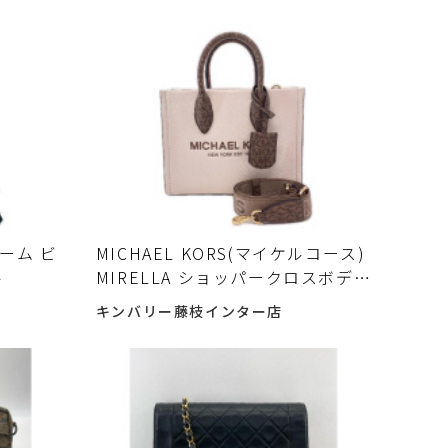
リーム ビ
MICHAEL KORS(マイケルコース)
ト
MIRELLA ショッパークロスボディ
2WAYバッグ 入荷しました♪
キンバリー藤枝インター店