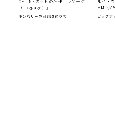
CELINEの不朽の名作「ラゲージ
ルイ・ヴ
（Luggage）」
MM（M
中古で買
キンバリー静岡SBS通り店
ピックア
で選ぶ