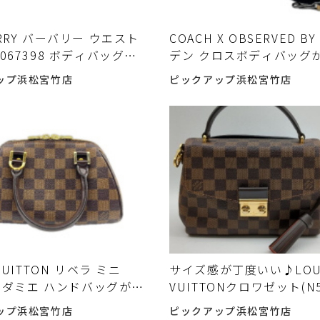
ERRY バーバリー ウエスト
COACH X OBSERVED BY
067398 ボディバッグが
デン クロスボディバッグ
ました！
ました！
ップ浜松宮竹店
ピックアップ浜松宮竹店
 VUITTON リベラ ミニ
サイズ感が丁度いい♪LOU
36 ダミエ ハンドバッグが入
VUITTONクロワゼット(N5
した！
入荷‼【ピックアップ浜松
ップ浜松宮竹店
ピックアップ浜松宮竹店