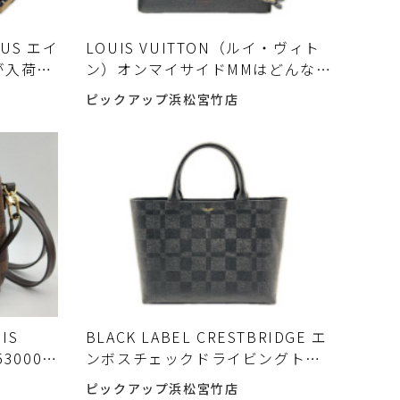
 US エイ
LOUIS VUITTON（ルイ・ヴィト
が入荷し
ン）オンマイサイドMMはどんなバ
ッグ？中古で買うメリットと注意
ピックアップ浜松宮竹店
点 中古で選ぶ前に確認したいポイ
ント
IS
BLACK LABEL CRESTBRIDGE エ
3000)
ンボスチェックドライビングトー
宮竹店】
トが入荷しました！
ピックアップ浜松宮竹店