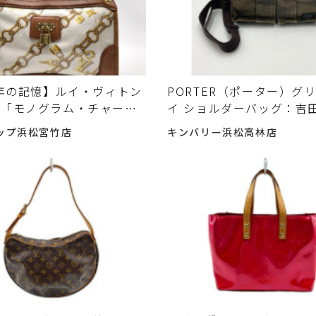
6年の記憶】ルイ・ヴィトン
PORTER（ポーター）グ
児「モノグラム・チャーム
イ ショルダーバッグ：吉
を振り返る
70周年記念モデルの魅力
ップ浜松宮竹店
キンバリー浜松高林店
中古で選ぶ前に確認した
ト