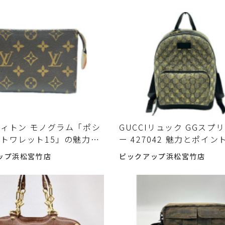
ィトン モノグラム「ポシ
GUCCIリュック GGスプ
トワレット15」の魅力と
ー 427042 魅力とポイン
中古で選ぶ前に確認したい
ップ浜松宮竹店
ピックアップ浜松宮竹店
ト