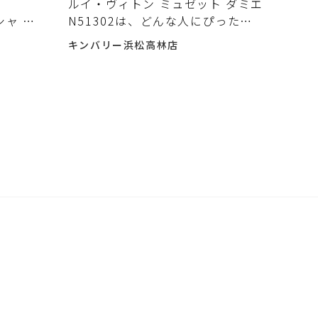
ルイ・ヴィトン ミュゼット ダミエ
シャ 入
N51302は、どんな人にぴった
り？中古で買うメリットと注意点
キンバリー浜松高林店
中古で選ぶ前に確認したいポイン
ト