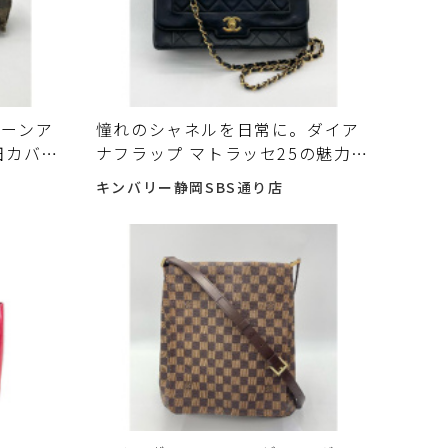
リーンア
憧れのシャネルを日常に。ダイア
田カバン
ナフラップ マトラッセ25の魅力と
と選び方
賢い選び方 中古で選ぶ前に確認し
キンバリー静岡SBS通り店
いポイン
たいポイント 入荷しました♪