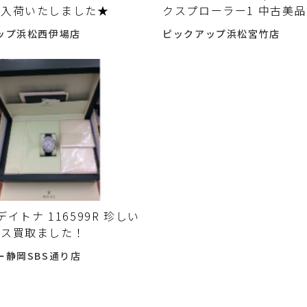
取入荷いたしました★
クスプローラー1 中古美品
214270 入荷しました!!!
ップ浜松西伊場店
ピックアップ浜松宮竹店
 デイトナ 116599R 珍しい
クス買取ました！
ー静岡SBS通り店