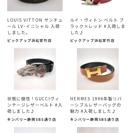
LOUIS VITTON サンチュ
ルイ・ヴィトン ベルト ブ
ール LV･イニシャル 入荷
ラック×レッド #入荷しま
しました。
した♪
ピックアップ浜松宮竹店
ピックアップ浜松宮竹店
状態に個性！GUCCIヴィ
HERMES 1996年製リバ
ンテージレザーベルト #入
ーシブルレザーバッグの
荷しました♪
魅力 #入荷しました♪
キンバリー静岡SBS通り店
キンバリー静岡SBS通り店