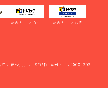
ス
総合リユース タイ
総合リユース 台湾
岡県公安委員会 古物商許可番号 491270002808