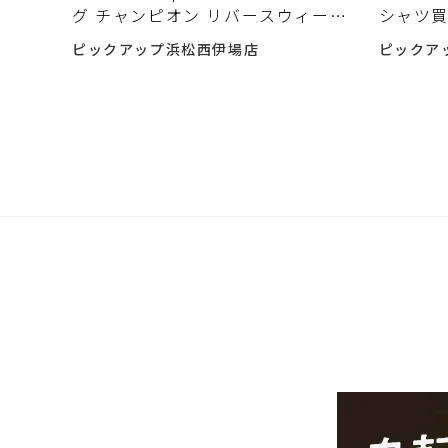
グ チャンピオン リバースウィーヴ
シャツ
クルーネックスウェットが入荷し
た。
ピックアップ浜松西伊場店
ピックア
ました。