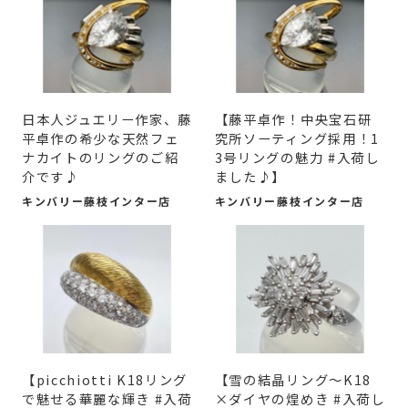
日本人ジュエリー作家、藤
​【藤平卓作！中央宝石研
平卓作の希少な天然フェ
究所ソーティング採用！1
ナカイトのリングのご紹
3号リングの魅力 #入荷し
介です♪
ました♪】
キンバリー藤枝インター店
キンバリー藤枝インター店
​【picchiotti K18リング
​【雪の結晶リング～K18
で魅せる華麗な輝き #入荷
×ダイヤの煌めき #入荷し