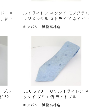
ルドー×
ルイヴィトン ネクタイ モノグラム
荷しまし
レジメンタル ストライプ ネイビー
系 シルク100％ LOUIS VUITTON
キンバリー浜松高林店
入荷しました♪
ープル
LOUIS VUITTON ルイヴィトン ネ
長152ｃ
クタイ ダミエ柄 ライトブルー シ
入荷しました
ルク100% 全長152ｃｍ 入荷しま
キンバリー浜松高林店