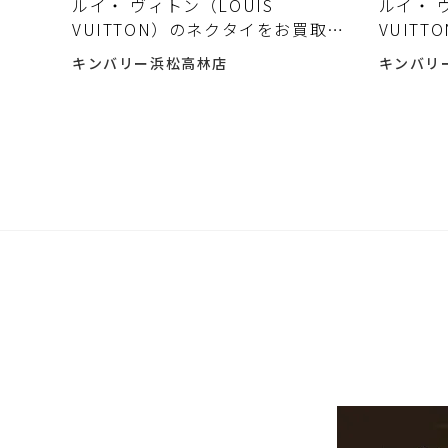
ルイ・ ヴィトン（LOUIS
ルイ・ 
VUITTON）のネクタイをお買取り
VUITT
致しました。
荷しま
キンバリー浜松高林店
キンバリ