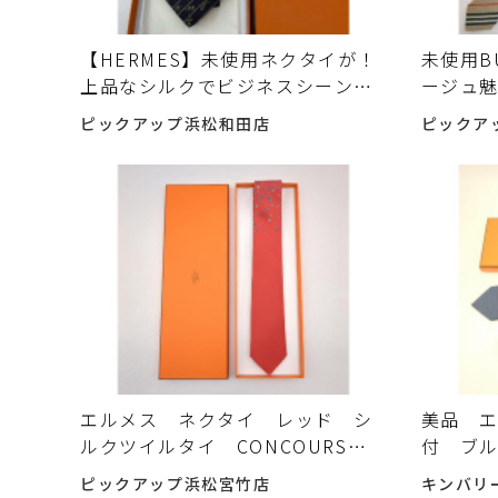
【HERMES】未使用ネクタイが！
未使用B
上品なシルクでビジネスシーンに
ージュ魅
彩りを
♪
ピックアップ浜松和田店
ピックア
エルメス ネクタイ レッド シ
美品 
ルクツイルタイ CONCOURS
付 ブル
HIPPIQUE SHU 6335PA
100
ピックアップ浜松宮竹店
キンバリ