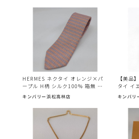
HERMES 入荷しました♪
HERM
HERMES ネクタイ オレンジ×パ
【美品】
ープル H柄 シルク100% 箱無 全
タイ イ
長152ｃｍ HERMES 入荷しました
箱無 全長
キンバリー浜松高林店
キンバリ
♪
しまし