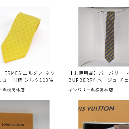
ES 入荷しました♪
♪
HERMES エルメス ネク
【未使用品】バーバリー 
エロー H柄 シルク100%
BURBERRY ベージュ チ
152ｃｍ HERMES 入荷
ルク 全長 約148ｃｍ 入
ー浜松高林店
キンバリー浜松高林店
た♪
た