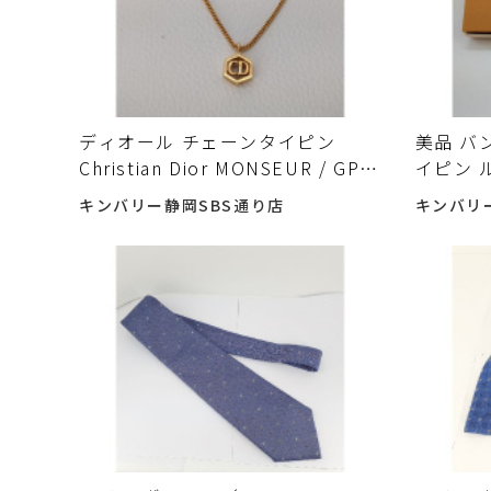
ディオール チェーンタイピン
美品 バ
Christian Dior MONSEUR / GP
イピン 
箱・ギャランティカード付 ゴール
LOUIS
キンバリー静岡SBS通り店
キンバリ
ドカラー 入荷しました♪
Silve