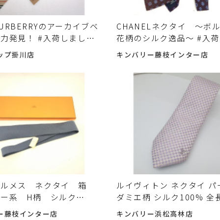
URBERRYのアーカイブベ
CHANELネクタイ ～ボ
力発見！ #入荷しました
花柄のシルク逸品～ #入
た♪
ップ掛川店
キンバリー藤枝インター店
エルメス ネクタイ 箱
ルイヴィトン ネクタイ パ
ー系 H柄 シルク
ダミエ柄 シルク100% 全
％ メンズ 中古 古着
ｍ LOUIS VUITTON 
ー藤枝インター店
キンバリー浜松高林店