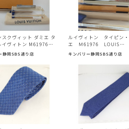
ンスクヴィット ダミエ タ
ルイヴィトン タイピン
ルイヴィトン M61976
エ Ｍ61976 LOUIS
 VUITTON 箱・布袋付
VUITTON 買取り 入
ー静岡SBS通り店
キンバリー静岡SBS通り店
r US0212入荷しました♪
した♪