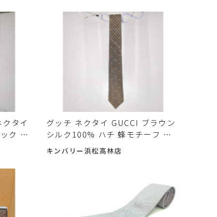
した♪
ネクタイ
グッチ ネクタイ GUCCI ブラウン
ェック シ
シルク100% ハチ 蜂モチーフ 箱
荷しまし
付 メンズ イタリア製 インターロ
キンバリー浜松高林店
ッキングロゴ 入荷しました