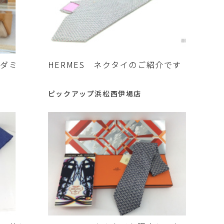
・ダミ
HERMES ネクタイのご紹介です
荷 致しま
ピックアップ浜松西伊場店