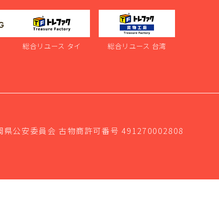
ス
総合リユース タイ
総合リユース 台湾
岡県公安委員会 古物商許可番号 491270002808