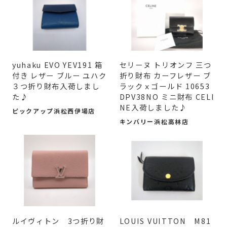
yuhaku EVO YEV191 箱
セリーヌ トリオンフ 三つ
付き レザー ブルー ユハク
折り財布 カーフレザー ブ
３つ折り財布入荷しまし
ラックｘゴールド 10653
た♪
DPV38NO ミニ財布 CELI
NE入荷しました♪
ピックアップ浜松西伊場店
キンバリー浜松高林店
ルイヴィトン 3つ折り財
LOUIS VUITTON M81