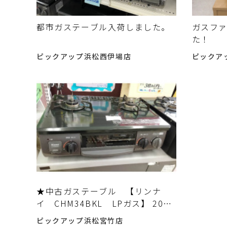
都市ガステーブル入荷しました。
ガスフ
た！
ピックアップ浜松西伊場店
ピックア
★中古ガステーブル 【リンナ
イ CHM34BKL LPガス】 2021
年式モデルをお売りいただきまし
ピックアップ浜松宮竹店