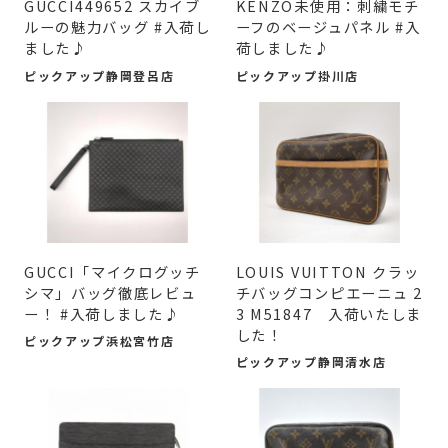
GUCCI449652 スカイブ
KENZO未使用：刺繍モチ
ルーの魅力バッグ #入荷し
ーフのベージュパネル #入
ました♪
荷しました♪
ピックアップ静岡登呂店
ピックアップ掛川店
GUCCI「マイクログッチ
LOUIS VUITTON クラッ
シマ」バッグ徹底レビュ
チバッグコンピエーニュ 2
ー！ #入荷しました♪
3 M51847 入荷いたしま
した！
ピックアップ浜松宮竹店
ピックアップ静岡清水店