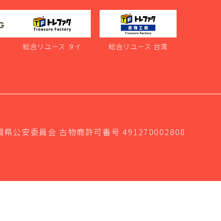
ス
総合リユース タイ
総合リユース 台湾
岡県公安委員会 古物商許可番号 491270002808