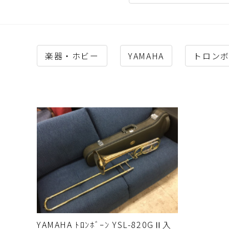
楽器・ホビー
YAMAHA
トロン
YAMAHA ﾄﾛﾝﾎﾞｰﾝ YSL-820GⅡ入