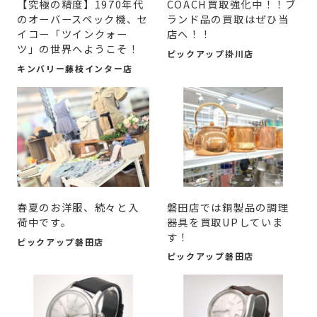
【究極の精度】1970年代
COACH買取強化中！！ブ
のオーバースペック機、セ
ランド品の買取はぜひ当
イコー「ツインクォー
店へ！！
ツ」の世界へようこそ！
ピックアップ掛川店
キンバリー藤枝インター店
春夏のお洋服、続々と入
磐田店では銅製品の調理
荷中です。
器具を買取UPしていま
す！
ピックアップ磐田店
ピックアップ磐田店