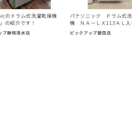
onicのドラム式洗濯乾燥機
パナソニック ドラム式
le」の紹介です！
機 ＮＡ－ＬＸ113ＡＬ
した♪
ップ静岡清水店
ピックアップ磐田店