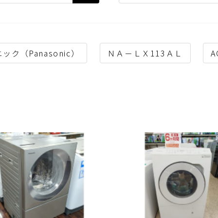
ック（Panasonic）
ＮＡ－ＬＸ113ＡＬ
A