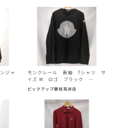
ウンジャ
モンクレール 長袖 Tシャツ サ
イズ M ロゴ ブラック
 ブラッ
H10918D00005 8390T
ピックアップ藤枝高洲店
MONCLER 古着 中古入荷しま
ました♪
した♪