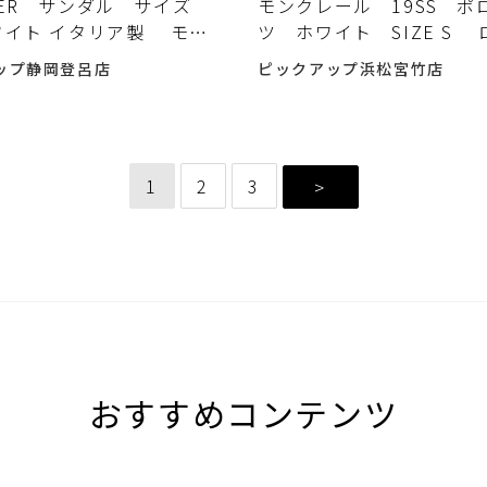
LER サンダル サイズ
モンクレール 19SS ポ
ワイト イタリア製 モン
ツ ホワイト SIZE S
ル 入荷しました♪
ペン 半袖 MONCLER
ップ静岡登呂店
ピックアップ浜松宮竹店
ました♪
1
2
3
>
おすすめコンテンツ