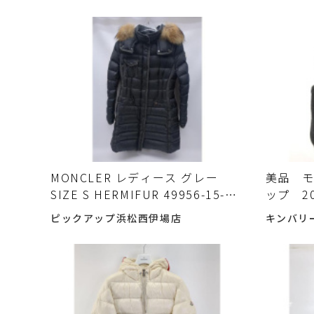
MONCLER レディース グレー
美品 
SIZE S HERMIFUR 49956-15-
ップ 2
53048 モンクレール ダウンコート
ッペン
ピックアップ浜松西伊場店
キンバリ
入荷しました♪
MONC