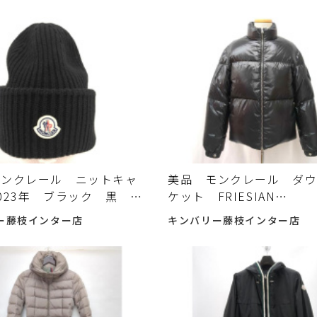
モンクレール ニットキャ
美品 モンクレール ダ
023年 ブラック 黒 ワ
ケット FRIESIAN
 リブ編み 帽子
GIUBBOTTO サイズ2
ー藤枝インター店
キンバリー藤枝インター店
LER 中古入荷しました♪
ク 黒 RN116347
MONCLER 中古入荷し