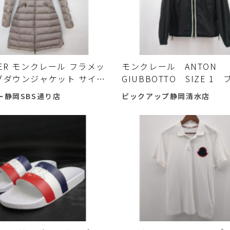
LER モンクレール フラメッ
モンクレール ANTON
グダウンジャケット サイズ
GIUBBOTTO SIZE 1
ージュ FLAMMETTE
ク C10914163205 
ー静岡SBS通り店
ピックアップ静岡清水店
BOTTO アルメニア製入荷し
着 MONCLER 中古入
♪
た♪