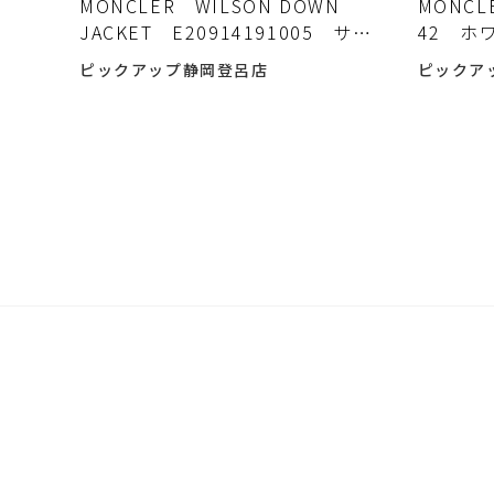
MONCLER WILSON DOWN
MONC
JACKET E20914191005 サイ
42 ホ
ズ1 メンズ モンクレール 入荷
クレー
ピックアップ静岡登呂店
ピックア
しました♪