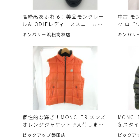
高級感あふれる！美品モンクレー
中古 モ
ルALODIEレディーススニーカー #
ク ロゴ
入荷しました♪
ました
キンバリー浜松高林店
キンバリ
個性的な輝き！MONCLER メンズ
MONC
オレンジジャケット #入荷しまし
冬スタイ
た♪
た♪
ピックアップ磐田店
ピックア