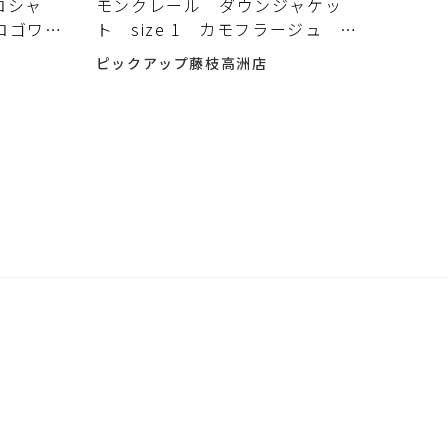
ロシャ
モンクレール ダウンジャケッ
 ロゴワッ
ト size 1 カモフラージュ オ
 入荷し
リーブ メンズ MONCLER 古
ピックアップ藤枝高洲店
着 中古 入荷しました♪