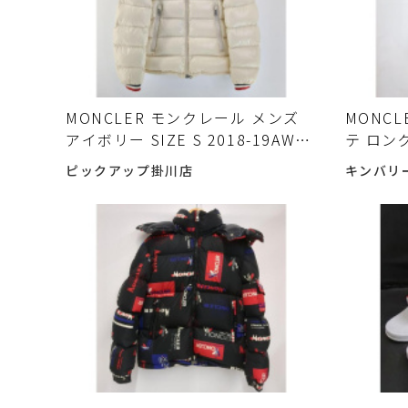
MONCLER モンクレール メンズ
MONC
アイボリー SIZE S 2018-19AW
テ ロン
ALBERIC RFID確認済 ガーメント
00 グレ
ピックアップ掛川店
キンバリ
＆ハンガー付 袖 シミ有入荷しまし
GIUB
た♪
ました