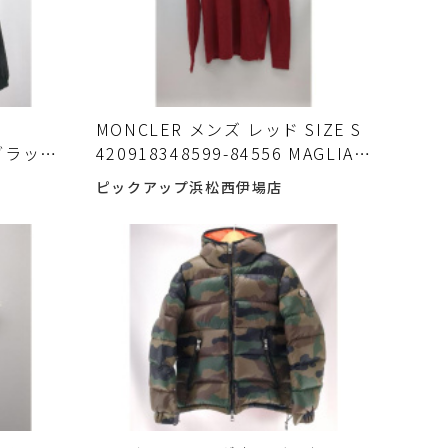
MONCLER メンズ レッド SIZE S
 ブラッ
420918348599-84556 MAGLIA
メンズ 古
POLO モンクレール ポロシャツ入
ピックアップ浜松西伊場店
荷しまし
荷しました♪