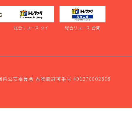
ス
総合リユース タイ
総合リユース 台湾
岡県公安委員会 古物商許可番号 491270002808